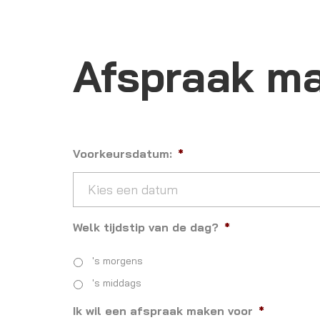
Afspraak m
Voorkeursdatum:
*
Welk tijdstip van de dag?
*
's morgens
's middags
Ik wil een afspraak maken voor
*