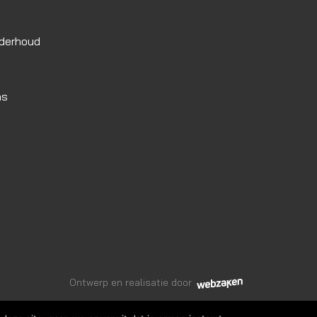
nderhoud
as
Ontwerp en realisatie door