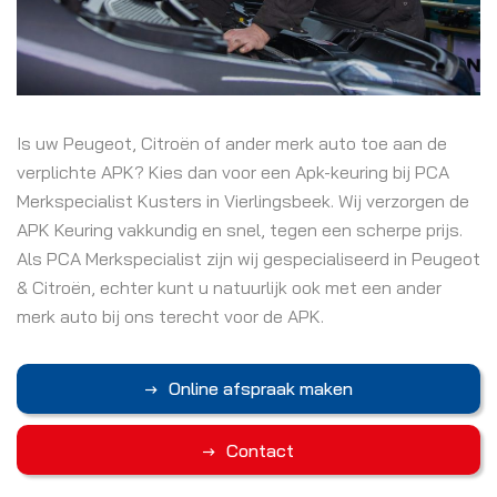
Is uw Peugeot, Citroën of ander merk auto toe aan de
verplichte APK? Kies dan voor een Apk-keuring bij PCA
Merkspecialist Kusters in Vierlingsbeek. Wij verzorgen de
APK Keuring vakkundig en snel, tegen een scherpe prijs.
Als PCA Merkspecialist zijn wij gespecialiseerd in Peugeot
& Citroën, echter kunt u natuurlijk ook met een ander
merk auto bij ons terecht voor de APK.
Online afspraak maken
Contact