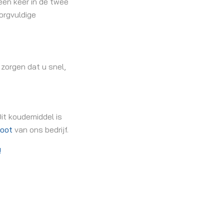
één keer in de twee
orgvuldige
 zorgen dat u snel,
Dit koudemiddel is
toot
van ons bedrijf.
!