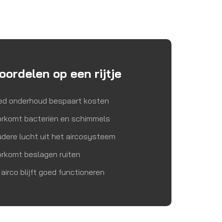
oordelen op een rijtje
ed onderhoud bespaart kosten
orkomt bacteriën en schimmels
dere lucht uit het aircosysteem
rkomt beslagen ruiten
airco blijft goed functioneren