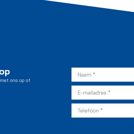
 op
 met ons op of