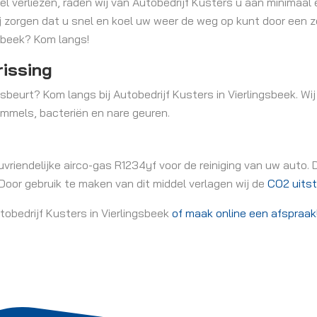
 verliezen, raden wij van Autobedrijf Kusters u aan minimaal 
Wij zorgen dat u snel en koel uw weer de weg op kunt door een z
gsbeek? Kom langs!
rissing
gsbeurt? Kom langs bij Autobedrijf Kusters in Vierlingsbeek. Wij
himmels, bacteriën en nare geuren.
vriendelijke airco-gas R1234yf voor de reiniging van uw auto. 
. Door gebruik te maken van dit middel verlagen wij de
CO2 uits
utobedrijf Kusters in Vierlingsbeek
of maak online een afspraak