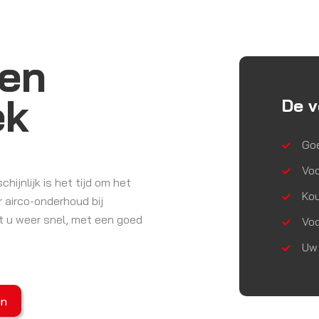
len
ek
De v
Go
Vo
ijnlijk is het tijd om het
Kou
 airco-onderhoud bij
nt u weer snel, met een goed
Voo
Uw 
en